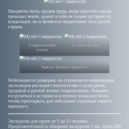
Предметы быта, орудия труда, вещи жителей города
прошлых веков, хранят в себе не только историю их
владельцев, но и являются свидетелями эпох целой
страны.
Ставропольский
Та самая авоська…
уголок
Зеркало. Взгляд из прошлого
Небольшая по размерам, но огромная по информации
экспозиция расскажет посетителям о культурной,
трудовой и ратной жизни ставропольчан. Поможет
погрузиться в историю и в пучину волжских волн,
чтобы приоткрыть для себя новые страницы нашего
прошлого.
Экскурсии для групп от 5 до 15 человек.
Продолжительность обзорной экскурсии 1 час. Цена 200