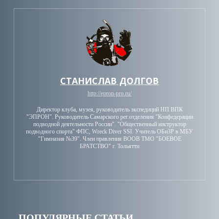
СТАНИСЛАВ ДОЛГОВ
http://epron-pro.ru/
Директор клуба, музея, руководитель экспедиций НП ВПК
"ЭПРОН". Руководитель Самарского рег.отделения "Конфедерации
подводной деятельности России". "Общественный инструктор
подводного спорта" ФПС, Wreck Diver SSI. Учитель ОБиЗР в МБУ
"Гимназия №39". Член правления ВООВ ТМО "БОЕВОЕ
БРАТСТВО" г. Тольятти
ПОПУЛЯРНЫЕ СТАТЬИ