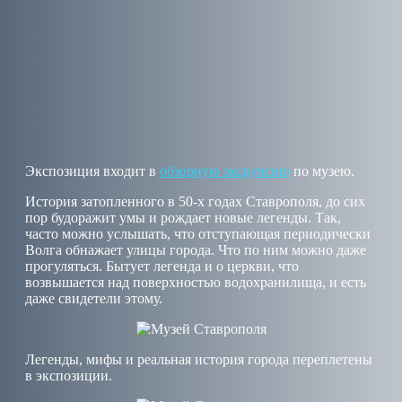
Экспозиция входит в
обзорную экскурсию
по музею.
История затопленного в 50-х годах Ставрополя, до сих
пор будоражит умы и рождает новые легенды. Так,
часто можно услышать, что отступающая периодически
Волга обнажает улицы города. Что по ним можно даже
прогуляться. Бытует легенда и о церкви, что
возвышается над поверхностью водохранилища, и есть
даже свидетели этому.
Легенды, мифы и реальная история города переплетены
в экспозиции.